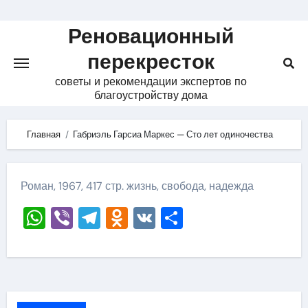
Skip
to
Реновационный
content
перекресток
советы и рекомендации экспертов по
благоустройству дома
Главная
Габриэль Гарсиа Маркес — Сто лет одиночества
Роман, 1967, 417 стр. жизнь, свобода, надежда
WhatsApp
Viber
Telegram
Odnoklassniki
VK
Отправить