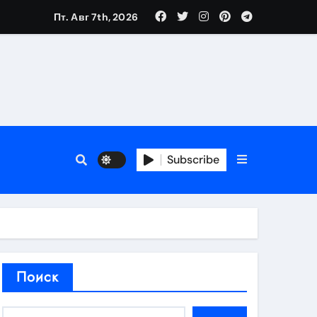
Пт. Авг 7th, 2026
аты участия
Subscribe
кламы
родаж
Поиск