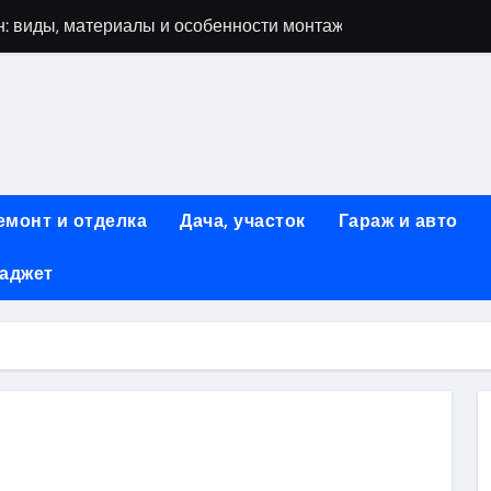
: виды, материалы и особенности монтажа
 мастеров ногтевого сервиса: основные принципы и форм
-моделей: архитектура, функции и этапы разработки
элементы конструкции и этапы возведения
абилетов на рейсы в Киргизию
емонт и отделка
Дача, участок
Гараж и авто
 стоимость, монтаж и особенности автономной канализации
гаджет
 рекламных технологий для программной и мобильной ре
ривлечению клиентов: стратегии и инструменты для роста п
: обзор ассортимента и критериев выбора
вых квартир со вторым светом и террасой в готовых домах
ki
ить