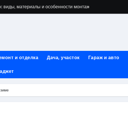
: виды, материалы и особенности монтажа
 мастеров ногтевого сервиса: основные принципы и форм
-моделей: архитектура, функции и этапы разработки
элементы конструкции и этапы возведения
абилетов на рейсы в Киргизию
емонт и отделка
Дача, участок
Гараж и авто
 стоимость, монтаж и особенности автономной канализации
гаджет
 рекламных технологий для программной и мобильной ре
ривлечению клиентов: стратегии и инструменты для роста п
 зиме
: обзор ассортимента и критериев выбора
вых квартир со вторым светом и террасой в готовых домах