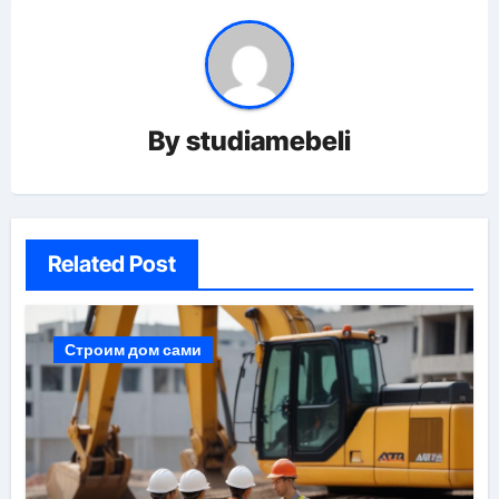
By
studiamebeli
Related Post
Строим дом сами