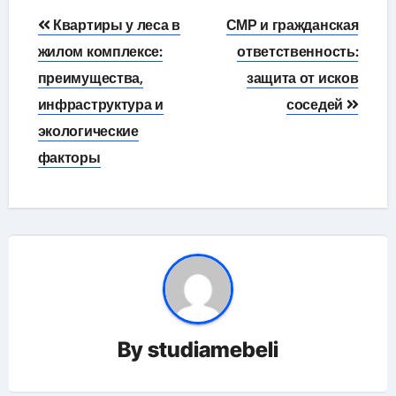
Навигация
Квартиры у леса в
СМР и гражданская
по
жилом комплексе:
ответственность:
преимущества,
защита от исков
записям
инфраструктура и
соседей
экологические
факторы
By
studiamebeli