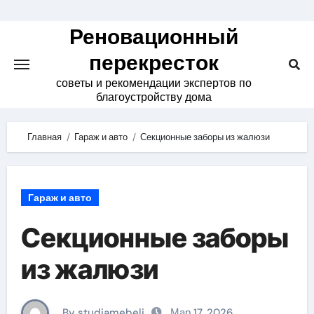
Skip
to
Реновационный
content
перекресток
советы и рекомендации экспертов по
благоустройству дома
Главная
Гараж и авто
Секционные заборы из жалюзи
Гараж и авто
Секционные заборы
из жалюзи
By studiamebeli
Мар 17, 2026