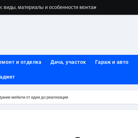
: виды, материалы и особенности монтажа
 мастеров ногтевого сервиса: основные принципы и форм
-моделей: архитектура, функции и этапы разработки
элементы конструкции и этапы возведения
абилетов на рейсы в Киргизию
емонт и отделка
Дача, участок
Гараж и авто
 стоимость, монтаж и особенности автономной канализации
гаджет
 рекламных технологий для программной и мобильной ре
ривлечению клиентов: стратегии и инструменты для роста п
дание мебели от идеи до реализации
: обзор ассортимента и критериев выбора
вых квартир со вторым светом и террасой в готовых домах