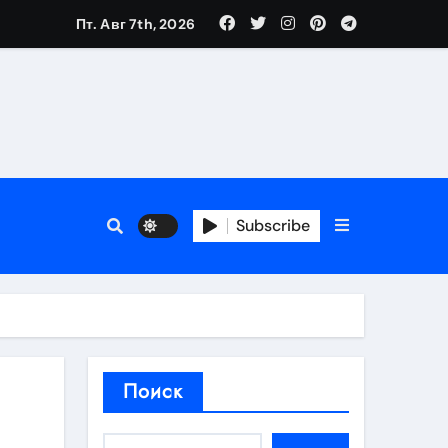
Пт. Авг 7th, 2026
аты участия
Subscribe
кламы
родаж
Поиск