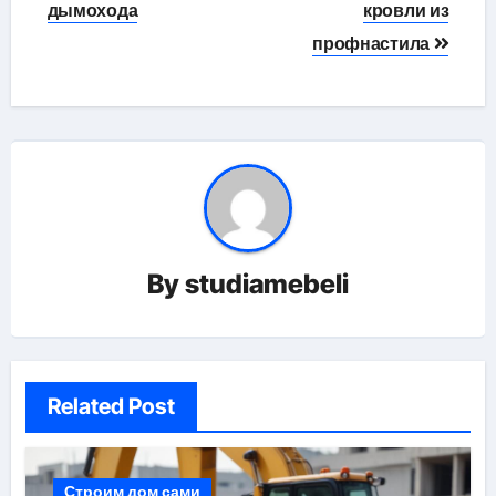
по
дымохода
кровли из
профнастила
записям
By
studiamebeli
Related Post
Строим дом сами