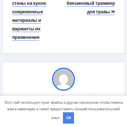
по
стены на кухне:
бензиновый триммер
современные
для травы
записям
материалы и
варианты их
применения
By
studiamebeli
Этот сайт использует куки-файлы и другие технологии, чтобы помочь
вам в навигации, а также предоставить лучший пользовательский
опыт.
OK