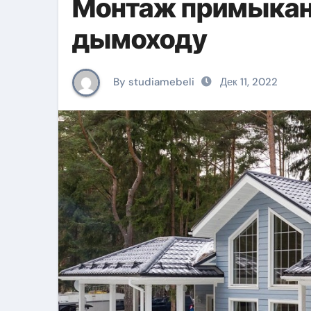
Монтаж примыкани
дымоходу
By studiamebeli
Дек 11, 2022