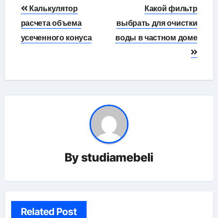
Навигация
Калькулятор
Какой фильтр
по
расчета объема
выбрать для очистки
усеченного конуса
воды в частном доме
записям
By
studiamebeli
Related Post