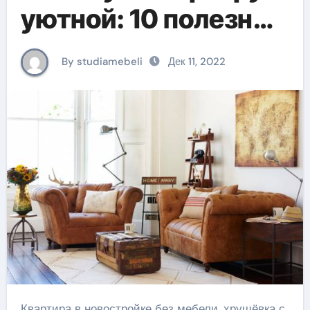
уютной: 10 полезных
советов
By studiamebeli
Дек 11, 2022
Квартира в новостройке без мебели, хрущёвка с