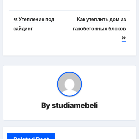
Навигация
Утепление под
Как утеплить дом из
по
сайдинг
газобетонных блоков
записям
By
studiamebeli