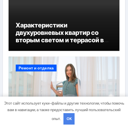
Характеристики
двухуровневых квартир со
вторым светом и террасой в
готовых домах
Ремонт и отделка
Этот сайт использует куки-файлы и другие технологии, чтобы помочь
вам в навигации, а также предоставить лучший пользовательский
Шторы для потолочных окон:
опыт.
OK
виды, материалы и